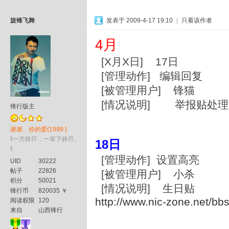
旋锋飞舞
发表于 2009-4-17 19:10
|
只看该作者
4月
[X月X日] 17日
[管理动作] 编辑回复
[被管理用户] 锋猫
[情况说明] 举报贴处理
锋行版主
谢谢、伱的爱{1999 }
‖ー兲鋒荇，ー輩孒鋒荇。
18日
‖
[管理动作] 设置高亮
UID
30222
帖子
22826
[被管理用户] 小杀
积分
50021
[情况说明] 生日贴
锋行币
820035 ￥
http://www.nic-zone.net/bb
阅读权限
120
来自
山西锋行