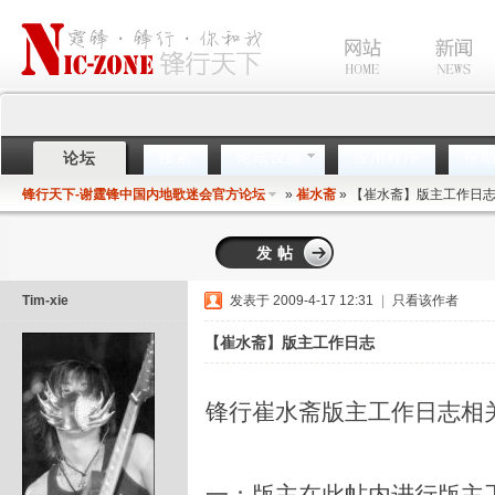
搜索
论坛设施
应用程序
帮
论坛
锋行天下-谢霆锋中国内地歌迷会官方论坛
»
崔水斋
» 【崔水斋】版主工作日
发帖
Tim-xie
发表于 2009-4-17 12:31
|
只看该作者
【崔水斋】版主工作日志
锋行崔水斋版主工作日志相
一：版主在此帖内进行版主