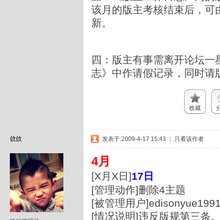
该月的版主考核结束后，可
新。
四：版主有事需离开论坛一
志》中作请假记录，同时请
收藏
佽佽
发表于 2009-4-17 15:43
|
只看该作者
4月
[X月X日]
17日
[管理动作]删除4主题
[被管理用户]edisonyue199
[情况说明]违反版规第三条