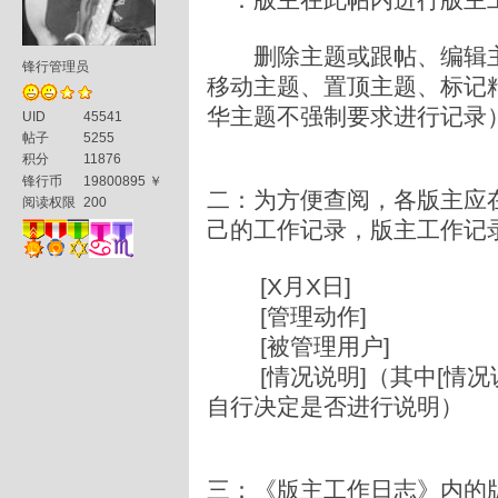
删除主题或跟帖、编辑主
锋行管理员
移动主题、置顶主题、标记
华主题不强制要求进行记录
UID
45541
帖子
5255
积分
11876
锋行币
19800895 ￥
二：为方便查阅，各版主应
阅读权限
200
己的工作记录，版主工作记
[X月X日]
[管理动作]
[被管理用户]
[情况说明]（其中[情况
自行决定是否进行说明）
三：《版主工作日志》内的