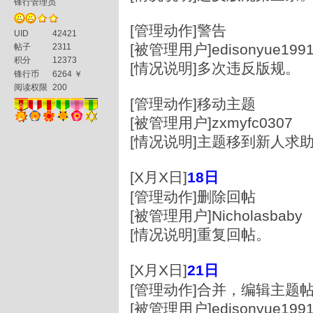
锋行管理员
[管理动作]警告
UID
42421
[被管理用户]edisonyue199
帖子
2311
积分
12373
[情况说明]多次违反版规。
锋行币
6264 ￥
阅读权限
200
[管理动作]移动主题
[被管理用户]zxmyfc0307
[情况说明]主题移到新人求
[X月X日]
18日
[管理动作]删除回帖
[被管理用户]Nicholasbaby
[情况说明]重复回帖。
[X月X日]
21
日
[管理动作]合并，编辑主题
[被管理用户]edisonyue1