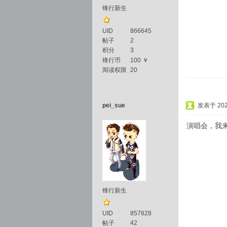
锋行新生
UID
866645
帖子
2
积分
3
锋行币
100 ￥
阅读权限
20
pei_sue
发表于 2025
演唱会，我
锋行新生
UID
857828
帖子
42