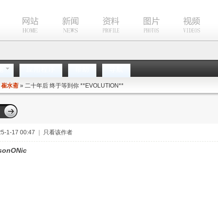
施
应用程序
帮助
导航
»
崔水斋
» 二十年后 终于等到你 **EVOLUTION**
帖
-1-17 00:47
|
只看该作者
sonONic