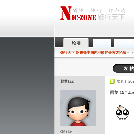
搜索
论坛设
论坛
锋行天下-谢霆锋中国内地歌迷会官方论坛
发
赵蕾zZZ
发表于 2025
回复
15#
Ja
锋行新生