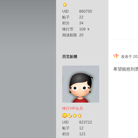
UID
860750
帖子
22
积分
34
锋行币
109 ￥
阅读权限
20
西苽飯糰
发表于 2025
希望能抢
锋行VIP会员
UID
823722
帖子
12
积分
121