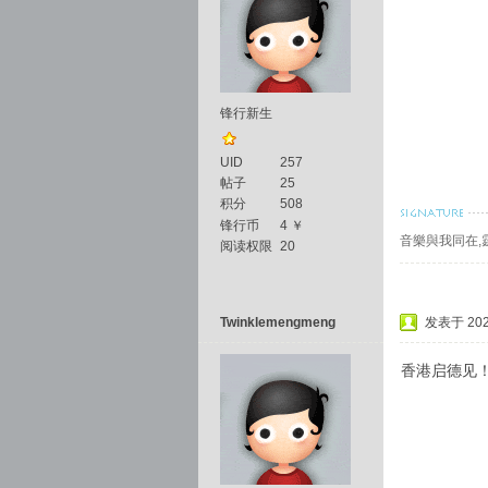
锋行新生
UID
257
帖子
25
积分
508
锋行币
4 ￥
音樂與我同在,
阅读权限
20
Twinklemengmeng
发表于 2025
香港启德见