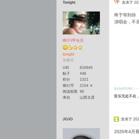
Tonight
发表于 2025
终于等到你
演唱会，不
锋行VIP会员
tonight
张雅芳
UID
816945
帖子
446
积分
1321
锋行币
2154 ￥
阅读权限
90
音乐无处不在
来自
山西太原
JOJO
发表于 2025
2025年4