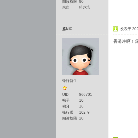
阅读权限
90
来自
哈尔滨
雁NIC
发表于 2025
香港冲啊！
锋行新生
UID
866701
帖子
10
积分
16
锋行币
102 ￥
阅读权限
20